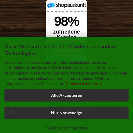
Diese Webseite verwendet Cookies und andere
Technologien
Wir verwenden Cookies und ähnliche Technologien, auch von
Zahlung & Versand
Drittanbietern, um die ordentliche Funktionsweise der Website zu
gewährleisten, die Nutzung unseres Angebotes zu analysieren und Ihnen
SICHER BEZAHLEN
ein bestmögliches Einkaufserlebnis bieten zu können. Weitere
Informationen finden Sie in unserer
Datenschutzerklärung
.
Alle Akzeptieren
WIR VERSENDEN MIT
Nur Notwendige
Shopping Cart Solution
by Gambio.com © 2026
Weitere Informationen