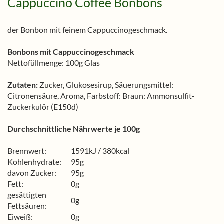
Cappuccino Coffee Bonbons
der Bonbon mit feinem Cappuccinogeschmack.
Bonbons mit Cappuccinogeschmack
Nettofüllmenge: 100g Glas
Zutaten:
Zucker, Glukosesirup, Säuerungsmittel:
Citronensäure, Aroma, Farbstoff: Braun: Ammonsulfit-
Zuckerkulör (E150d)
Durchschnittliche Nährwerte je 100g
Brennwert:
1591kJ / 380kcal
Kohlenhydrate:
95g
davon Zucker:
95g
Fett:
0g
gesättigten
0g
Fettsäuren:
Eiweiß:
0g