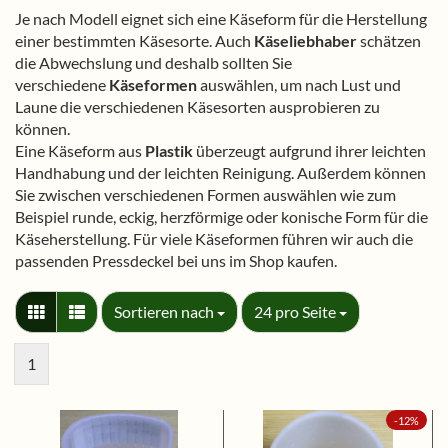
Je nach Modell eignet sich eine Käseform für die Herstellung
einer bestimmten Käsesorte. Auch
Käseliebhaber
schätzen
die Abwechslung und deshalb sollten Sie
verschiedene
Käseformen
auswählen, um nach Lust und
Laune die verschiedenen Käsesorten ausprobieren zu
können.
Eine Käseform aus
Plastik
überzeugt aufgrund ihrer leichten
Handhabung und der leichten Reinigung. Außerdem können
Sie zwischen verschiedenen Formen auswählen wie zum
Beispiel runde, eckig, herzförmige oder konische Form für die
Käseherstellung. Für viele Käseformen führen wir auch die
passenden Pressdeckel bei uns im Shop kaufen.
Sortieren nach
pro Seite
Sortieren nach
24 pro Seite
1
-12%