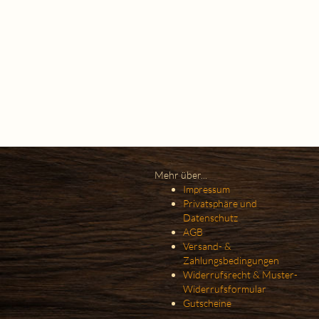
Mehr über...
Impressum
Privatsphäre und
Datenschutz
AGB
Versand- &
Zahlungsbedingungen
Widerrufsrecht & Muster-
Widerrufsformular
Gutscheine