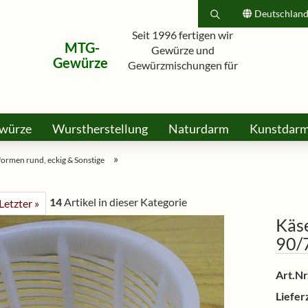
Deutschlan
Seit 1996 fertigen wir
MTG-
Suche...
Lieferland
Gewürze und
Gewürze
Gewürzmischungen für
Hobbyköche, Grillfreunde und
E-Mail
Profis.
würze
Wurstherstellung
Naturdarm
Passwort
Kunstdar
rkt
Honig Bonbons & Lollis
Dies & Das
Gutsche
»
ormen rund, eckig & Sonstige
14
Artikel in dieser Kategorie
Letzter »
Konto erstellen
Käs
Passwort vergessen?
90/
Art.Nr.
Lieferz