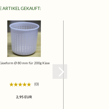
 ARTIKEL GEKAUFT:
Käseform Ø 80 mm für 200g Käse
Marzyme XT220 (mikr
50ml
0
2,95 EUR
7,45 EU
149,00 EUR p