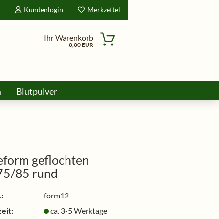
d
Kundenlogin
Merkzettel
Ihr Warenkorb
0,00 EUR
m
Blutpulver
ine
eform geflochten
75/85 rund
:
form12
eit:
ca. 3-5 Werktage