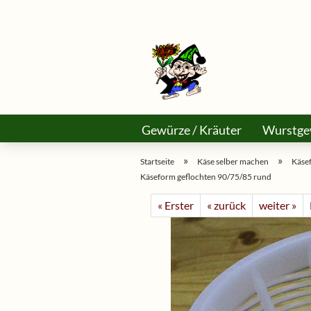
Gewürze / Kräuter
Wurstge
Käse Selber Machen
Asiama
»
»
Startseite
Käse selber machen
Käsef
Käseform geflochten 90/75/85 rund
« Erster
« zurück
weiter »