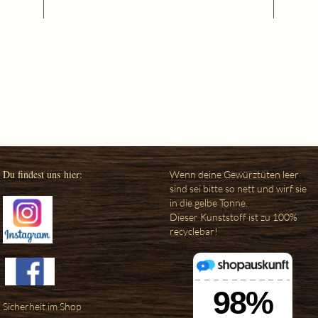
Du findest uns hier:
Wenn deine Gewürztüten leer
sind sei bitte so nett und wirf sie
in die gelbe Tonne.
Dieser Kunststoff ist zu 100%
recyclebar!
Sicherheit im Shop