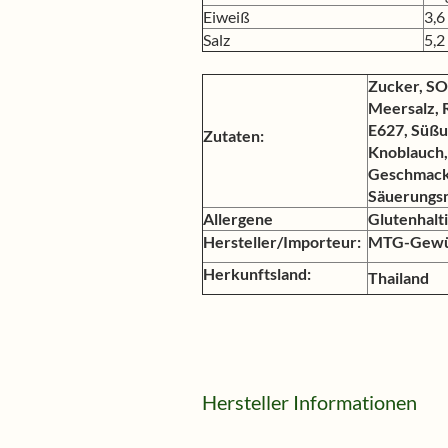
Eiweiß
3,6
Salz
5,2
Zucker, S
Meersalz, 
E627, Süßun
Zutaten:
Knoblauch,
Geschmacks
Säuerungsm
Allergene
Glutenhalti
Hersteller/Importeur:
MTG-Gewür
Herkunftsland:
Thailand
Hersteller Informationen