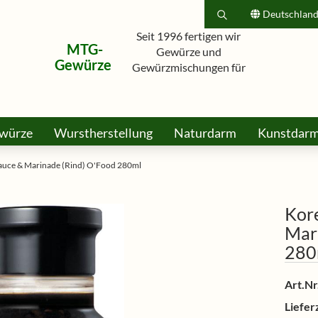
Deutschlan
Seit 1996 fertigen wir
MTG-
Suche...
Lieferland
Gewürze und
Gewürze
Gewürzmischungen für
Hobbyköche, Grillfreunde und
E-Mail
Profis.
würze
Wurstherstellung
Naturdarm
Passwort
Kunstdar
rkt
Honig Bonbons & Lollis
Dies & Das
Gutsche
uce & Marinade (Rind) O'Food 280ml
Kor
Konto erstellen
Mar
Passwort vergessen?
280
Art.Nr.
Lieferz