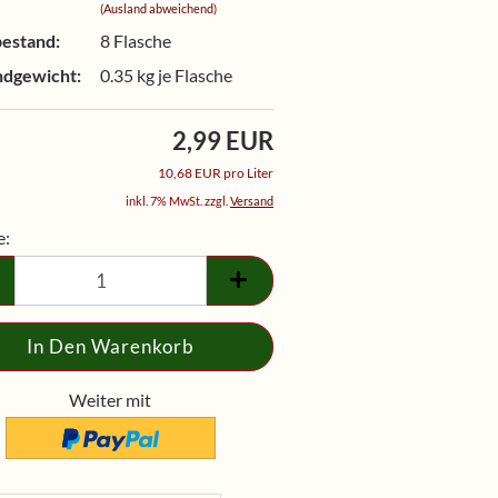
(Ausland abweichend)
estand:
8
Flasche
ndgewicht:
0.35
kg je Flasche
2,99 EUR
10,68 EUR pro Liter
inkl. 7% MwSt. zzgl.
Versand
e:
e
Weiter mit