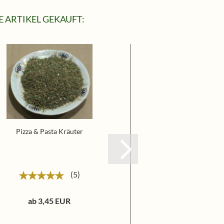
 ARTIKEL GEKAUFT:
Pizza & Pasta Kräuter
Meersalz fein 
5
ab 3,45 EUR
1,85 EU