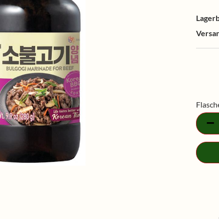
Lagerb
Versa
Flasch
Flasch