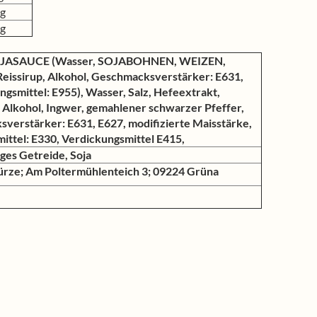
 g
 g
OJASAUCE (Wasser, SOJABOHNEN, WEIZEN,
Reissirup, Alkohol, Geschmacksverstärker: E631,
gsmittel: E955), Wasser, Salz, Hefeextrakt,
 Alkohol, Ingwer, gemahlener schwarzer Pfeffer,
verstärker: E631, E627, modifizierte Maisstärke,
ittel: E330, Verdickungsmittel E415,
ges Getreide, Soja
ze; Am Poltermühlenteich 3; 09224 Grüna