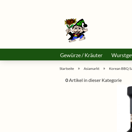
Gewürze / Kräuter
Wurstge
Käse Selber Machen
Asiama
»
»
Startseite
Asiamarkt
Korean BBQ Sa
0
Artikel in dieser Kategorie