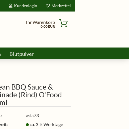
d
Kundenlogin
Merkzettel
Ihr Warenkorb
0,00 EUR
m
Blutpulver
ine
ean BBQ Sauce &
inade (Rind) O'Food
ml
:
asia73
eit:
ca. 3-5 Werktage