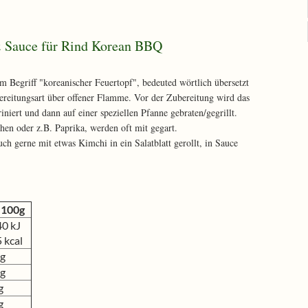
& Sauce für Rind Korean BBQ
m Begriff "koreanischer Feuertopf", bedeuted wörtlich übersetzt
bereitungsart über offener Flamme. Vor der Zubereitung wird das
niert und dann auf einer speziellen Pfanne gebraten/gegrillt.
en oder z.B. Paprika, werden oft mit gegart.
ch gerne mit etwas Kimchi in ein Salatblatt gerollt, in Sauce
 100g
0 kJ
 kcal
 g
 g
g
g