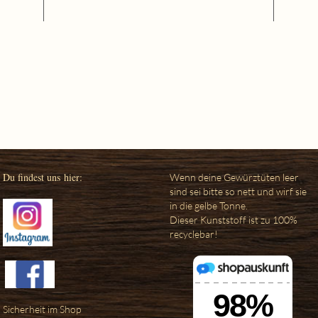
Du findest uns hier:
Wenn deine Gewürztüten leer
sind sei bitte so nett und wirf sie
in die gelbe Tonne.
Dieser Kunststoff ist zu 100%
recyclebar!
Sicherheit im Shop