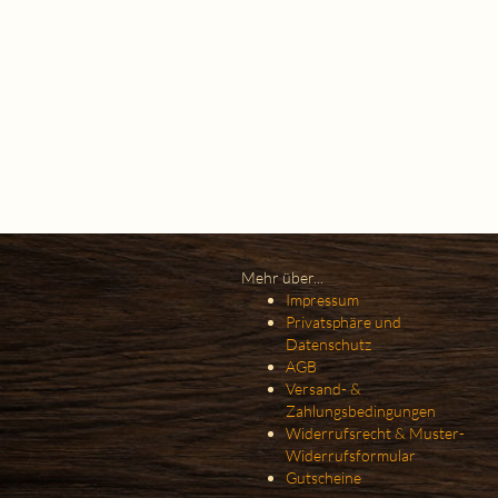
Mehr über...
Impressum
Privatsphäre und
Datenschutz
AGB
Versand- &
Zahlungsbedingungen
Widerrufsrecht & Muster-
Widerrufsformular
Gutscheine