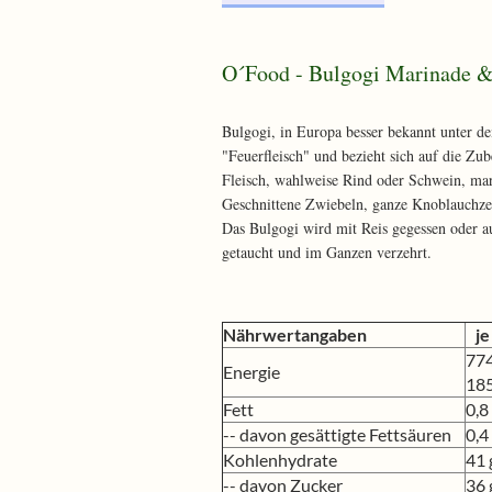
O´Food - Bulgogi Marinade 
Bulgogi, in Europa besser bekannt unter de
"Feuerfleisch" und bezieht sich auf die Zu
Fleisch, wahlweise Rind oder Schwein, mari
Geschnittene Zwiebeln, ganze Knoblauchzeh
Das Bulgogi wird mit Reis gegessen oder au
getaucht und im Ganzen verzehrt.
Nährwertangaben
je
774
Energie
185
Fett
0,8
-- davon gesättigte Fettsäuren
0,4
Kohlenhydrate
41 
-- davon Zucker
36 