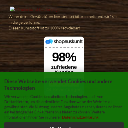
Wenn deine Gewürztüten leer sind sei bitte so nett und wirf sie
in die gelbe Tonne.
Dieser Kunststoff ist zu 100% recyclebar!
Diese Webseite verwendet Cookies und andere
Technologien
Wir verwenden Cookies und ähnliche Technologien, auch von
Zahlung & Versand
Drittanbietern, um die ordentliche Funktionsweise der Website zu
gewährleisten, die Nutzung unseres Angebotes zu analysieren und Ihnen
SICHER BEZAHLEN
ein bestmögliches Einkaufserlebnis bieten zu können. Weitere
Informationen finden Sie in unserer
Datenschutzerklärung
.