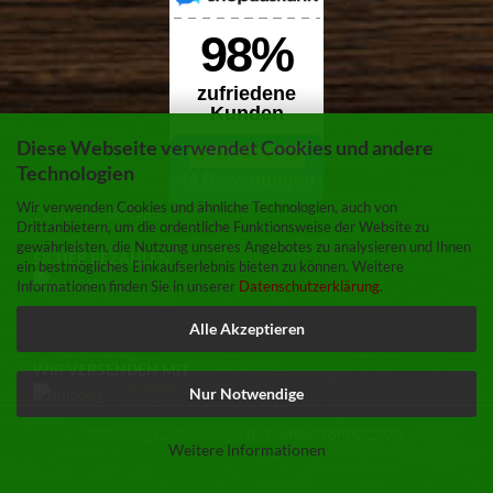
Diese Webseite verwendet Cookies und andere
Technologien
Wir verwenden Cookies und ähnliche Technologien, auch von
Zahlung & Versand
Drittanbietern, um die ordentliche Funktionsweise der Website zu
gewährleisten, die Nutzung unseres Angebotes zu analysieren und Ihnen
SICHER BEZAHLEN
ein bestmögliches Einkaufserlebnis bieten zu können. Weitere
Informationen finden Sie in unserer
Datenschutzerklärung
.
Alle Akzeptieren
WIR VERSENDEN MIT
Nur Notwendige
Shopping Cart Solution
by Gambio.com © 2026
Weitere Informationen