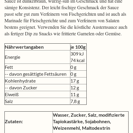
Sauce ist dunkelbraun, würzig-süß im Geschmack und hat eine
sämige Konsistenz. Der leicht fischige Geschmack der Sauce
passt sehr gut zum Verfeinern von Fischgerichten und ist auch als
Marinade für Fleischgerichte und zum Verfeinern von Salaten
bestens geeignet. Verwenden Sie die köstliche Austernsauce auch
als fertiger Dip zu Snacks wie frittierte Garnelen oder Gemüse.
Nährwertangaben
je 100g
309 kJ
Energie
74 kcal
Fett
0 g
-- davon gesättigte Fettsäuren
0 g
Kohlenhydrate
17 g
-- davon Zucker
12 g
Eiweiß
11 g
Salz
7,8 g
Wasser, Zucker, Salz, modifizierte
Zutaten:
Tapiokastärke, Sojabohnen,
Weizenmehl, Maltodextrin