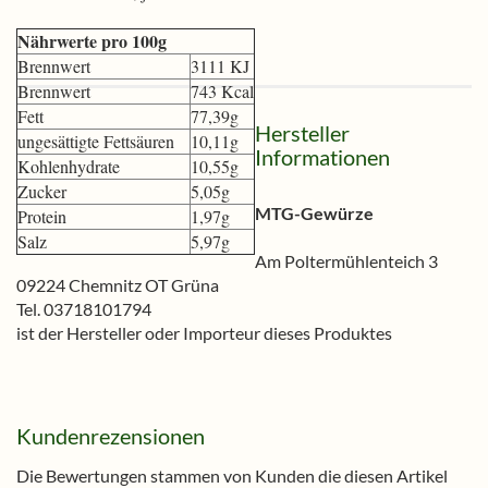
Nährwerte pro 100g
Brennwert
3111 KJ
Brennwert
743 Kcal
Fett
77,39g
Hersteller
ungesättigte Fettsäuren
10,11g
Informationen
Kohlenhydrate
10,55g
Zucker
5,05g
MTG-Gewürze
Protein
1,97g
Salz
5,97g
Am Poltermühlenteich 3
09224 Chemnitz OT Grüna
Tel. 03718101794
ist der Hersteller oder Importeur dieses Produktes
Kundenrezensionen
Die Bewertungen stammen von Kunden die diesen Artikel