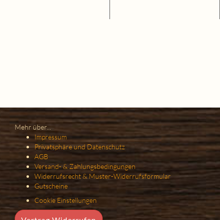
Mehr über...
Impressum
Privatsphäre und Datenschutz
AGB
Versand- & Zahlungsbedingungen
Widerrufsrecht & Muster-Widerrufsformular
Gutscheine
Cookie Einstellungen
Vertrag Widerrufen