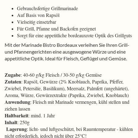
Gebrauchsfertige Grillmarinade
Auf Basis von Rapsöl
Vielseitig einsetzbar
Für Grill, Pfanne und Backofen geeignet
Sorgt für eine appetitliche bordeauxrote Optik des Grillguts
Mit der Marinade Bistro Bordeaux verleihen Sie Ihren Grill-
und Pfannengerichten eine ausgewogene Würze und eine
appetitliche Optik. Ideal für Fleisch, Geflügel und Gemüse.
Zugabe
: 40-60 g/kg Fleisch / 30-50 g/kg Gemüse
Zutaten
: Rapsöl, Gewürze (2% Knoblauch, Paprika, Pfeffer,
Zwiebel, Petersilie, Basilikum), Meersalz, Palmfett (ungehärtet),
Aroma, Würze, Gewürzextrakte (Paprika, Zwiebel, Knoblauch)
Anwendung
: Fleisch mit Marinade vermengen, kühl stellen und
ziehen lassen
Haltbarkeit
: mind. 1 Jahr
Inhalt
: 250g
Lagerung
: licht- und luftgeschützt, bei Raumtemperatur - kühlen
nicht erforderlich, jedoch nicht über 25°C!