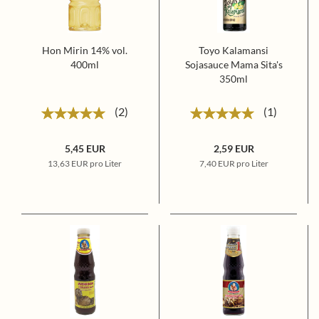
Hon Mirin 14% vol.
Toyo Kalamansi
400ml
Sojasauce Mama Sita's
350ml
2
1
5,45 EUR
2,59 EUR
13,63 EUR pro Liter
7,40 EUR pro Liter