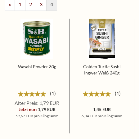
«
1
2
3
4
Wasabi Powder 30g
Golden Turtle Sushi
Ingwer Weiß 240g
1
1
Alter Preis: 1,79 EUR
Jetzt nur:
1,79 EUR
1,45 EUR
59,67 EUR pro Kilogramm
6,04 EUR pro Kilogramm