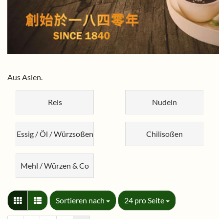
Aus Asien.
Reis
Nudeln
Essig / Öl / Würzsoßen
Chilisoßen
Mehl / Würzen & Co
Sortieren nach
pro Seite
Sortieren nach
24 pro Seite