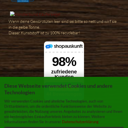
Wenn deine Gewürztüten leer sind sei bitte so nett und wirf sie
in die gelbe Tonne.
Dieser Kunststoff ist zu 100% recyclebar!
Diese Webseite verwendet Cookies und andere
Technologien
Wir verwenden Cookies und ähnliche Technologien, auch von
Zahlung & Versand
Drittanbietern, um die ordentliche Funktionsweise der Website zu
gewährleisten, die Nutzung unseres Angebotes zu analysieren und Ihnen
SICHER BEZAHLEN
ein bestmögliches Einkaufserlebnis bieten zu können. Weitere
Informationen finden Sie in unserer
Datenschutzerklärung
.