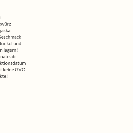
n
ewürz
askar
Geschmack
dunkel und
n lagern!
nate ab
ktionsdatum
lt keine GVO
kte!