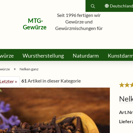
Deutschlan
Seit 1996 fertigen wir
MTG-
Suche...
Lieferland
Gewürze und
Gewürze
Gewürzmischungen für
Hobbyköche, Grillfreunde und
E-Mail
Profis.
würze
Wurstherstellung
Naturdarm
Passwort
Kunstdar
rkt
Honig Bonbons & Lollis
Dies & Das
Gutsche
»
würze
Nelken ganz
61
Artikel in dieser Kategorie
Letzter »
Konto erstellen
Nel
Passwort vergessen?
Art.Nr.
Lieferz