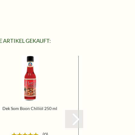
 ARTIKEL GEKAUFT:
Dek Som Boon Chiliöl 250 ml
Chili Chipotle ge
0