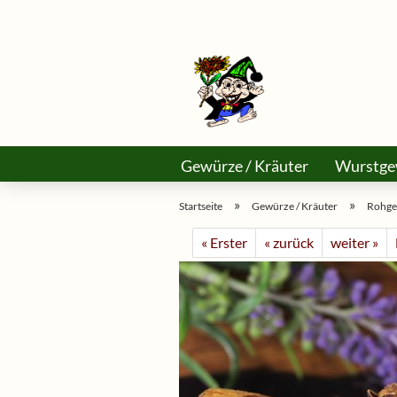
Gewürze / Kräuter
Wurstge
Käse Selber Machen
Asiama
»
»
Startseite
Gewürze / Kräuter
Rohge
« Erster
« zurück
weiter »