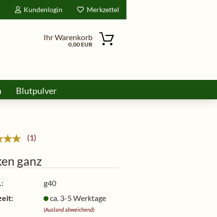
d
Kundenlogin
Merkzettel
Ihr Warenkorb
0,00 EUR
m
Blutpulver
ine
1
ken ganz
:
g40
eit:
ca. 3-5 Werktage
(Ausland abweichend)