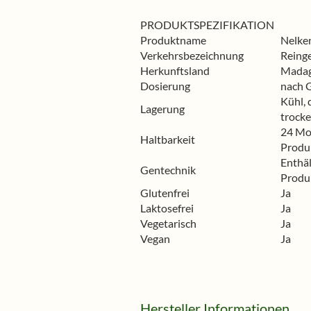
PRODUKTSPEZIFIKATION
Produktname
Nelke
Verkehrsbezeichnung
Reing
Herkunftsland
Madag
Dosierung
nach 
Kühl, 
Lagerung
trocke
24 Mo
Haltbarkeit
Produ
Enthä
Gentechnik
Produ
Glutenfrei
Ja
Laktosefrei
Ja
Vegetarisch
Ja
Vegan
Ja
Hersteller Informationen