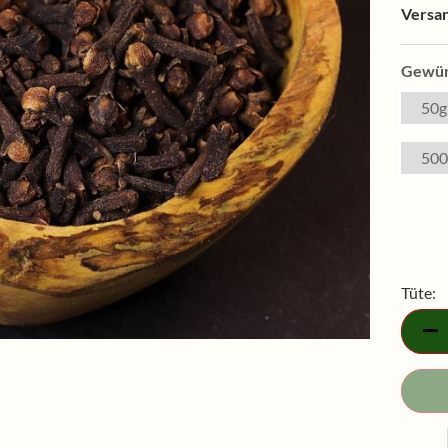
Versa
Gewür
50g
500
Tüte:
Tüte