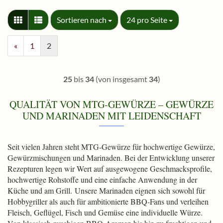
Sortieren nach
pro Seite
Sortieren nach
24 pro Seite
«
1
2
25
bis
34
(von insgesamt
34
)
QUALITÄT VON MTG-GEWÜRZE – GEWÜRZE
UND MARINADEN MIT LEIDENSCHAFT
Seit vielen Jahren steht MTG-Gewürze für hochwertige Gewürze,
Gewürzmischungen und Marinaden. Bei der Entwicklung unserer
Rezepturen legen wir Wert auf ausgewogene Geschmacksprofile,
hochwertige Rohstoffe und eine einfache Anwendung in der
Küche und am Grill. Unsere Marinaden eignen sich sowohl für
Hobbygriller als auch für ambitionierte BBQ-Fans und verleihen
Fleisch, Geflügel, Fisch und Gemüse eine individuelle Würze.