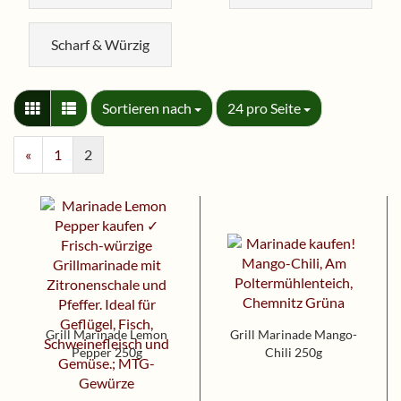
Scharf & Würzig
Sortieren nach
pro Seite
Sortieren nach
24 pro Seite
«
1
2
Grill Marinade Lemon
Grill Marinade Mango-
Pepper 250g
Chili 250g