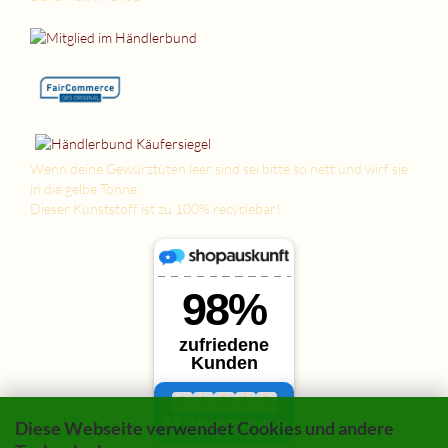
Wenn deine Gewürztüten leer sind sei bitte so nett und wirf sie
in die gelbe Tonne.
Dieser Kunststoff ist zu 100% recyclebar!
Diese Webseite verwendet Cookies und andere