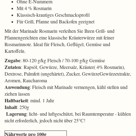
Ohne E-Nummern
Mit 4 % Rosmarin
Klassisch-krautiges Geschmacksprofil
Für Grill, Pfanne und Backofen geeignet
Mit der Marinade Rosmarin verleihen Sie Ihren Grill- und
Pfannengerichten eine klassische Kräuterwürze mit feiner
Rosmarinnote. Ideal für Fleisch, Geflügel, Gemüse und
Kartoffeln.
Zugabe
: 80-120 g/kg Fleisch / 70-100 g/kg Gemüse
Zutaten
: Rapsöl, Gewürze, Meersalz, Kräuter( 4% Rosmarin),
Dextrose, Palmfett (ungehärtet), Zucker, GewürzeGewürzextrakte,
Aromen, Raucharoma
Anwendung
: Fleisch mit Marinade vermengen, kühl stellen und
ziehen lassen
Haltbarkeit
: mind. 1 Jahr
Inhalt
: 250g
Lagerung
: licht- und luftgeschützt, bei Raumtemperatur - kühlen
nicht erforderlich, jedoch nicht über 25°C!
Nährwerte pro 100g