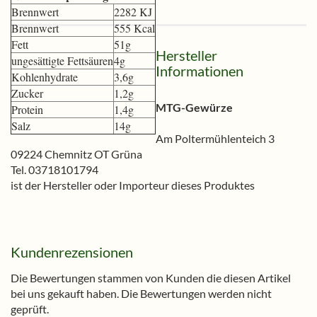
Brennwert
2282 KJ
Brennwert
555 Kcal
Fett
51g
Hersteller
ungesättigte Fettsäuren
4g
Informationen
Kohlenhydrate
3,6g
Zucker
1,2g
MTG-Gewürze
Protein
1,4g
Salz
14g
Am Poltermühlenteich 3
09224 Chemnitz OT Grüna
Tel. 03718101794
ist der Hersteller oder Importeur dieses Produktes
Kundenrezensionen
Die Bewertungen stammen von Kunden die diesen Artikel
bei uns gekauft haben. Die Bewertungen werden nicht
geprüft.