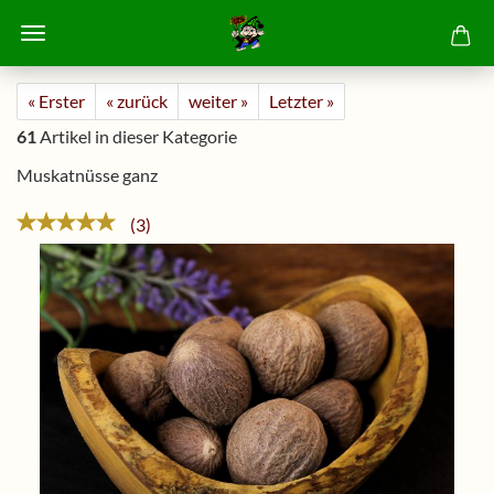
« Erster
« zurück
weiter »
Letzter »
61
Artikel in dieser Kategorie
Muskatnüsse ganz
3