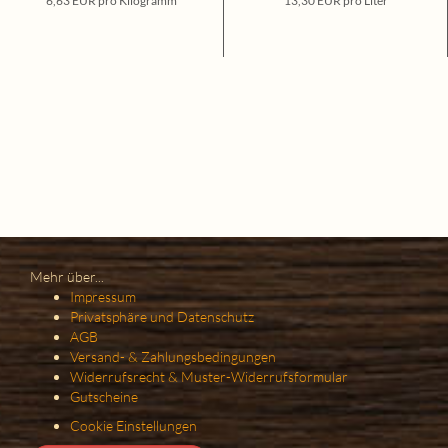
6,63 EUR pro Kilogramm
13,30 EUR pro Liter
Mehr über...
Impressum
Privatsphäre und Datenschutz
AGB
Versand- & Zahlungsbedingungen
Widerrufsrecht & Muster-Widerrufsformular
Gutscheine
Cookie Einstellungen