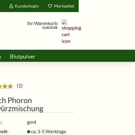
d
Kundenlogin
Merkzettel
Ihr Warenkorb
0,00 EUR
m
Blutpulver
ine
1
ch Phoron
ürzmischung
:
gm4
eit:
ca. 3-5 Werktage