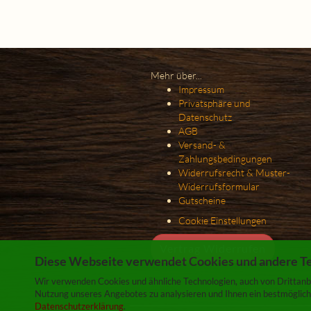
Mehr über...
Impressum
Privatsphäre und
Datenschutz
AGB
Versand- &
Zahlungsbedingungen
Widerrufsrecht & Muster-
Widerrufsformular
Gutscheine
Cookie Einstellungen
Vertrag Widerrufen
Diese Webseite verwendet Cookies und andere T
Wir verwenden Cookies und ähnliche Technologien, auch von Drittanbi
Nutzung unseres Angebotes zu analysieren und Ihnen ein bestmögliche
Datenschutzerklärung
.