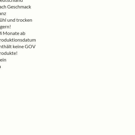
ach Geschmack
anz
ühl und trocken
agern!
4 Monate ab
roduktionsdatum
nthält keine GOV
rodukte!
ein
a