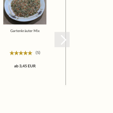
Gartenkräuter Mix
Magic Dust B
5
ab 3,45 EUR
ab 3,60 