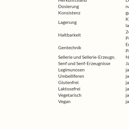
Dosierung
n
Konsistenz
g
K
Lagerung
l
2
Haltbarkeit
P
E
Gentechnik
P
Sellerie und Sellerie-Erzeugn.
N
Senf und Senf-Erzeugnisse
J
Legimunosen
ja
Umbelliferen
ja
Glutenfrei
ja
Laktosefrei
ja
Vegetarisch
ja
Vegan
ja