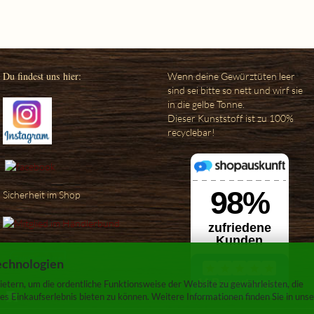
Du findest uns hier:
Wenn deine Gewürztüten leer
sind sei bitte so nett und wirf sie
in die gelbe Tonne.
Dieser Kunststoff ist zu 100%
recyclebar!
Sicherheit im Shop
echnologien
etern, um die ordentliche Funktionsweise der Website zu gewährleisten, die
s Einkaufserlebnis bieten zu können. Weitere Informationen finden Sie in unse