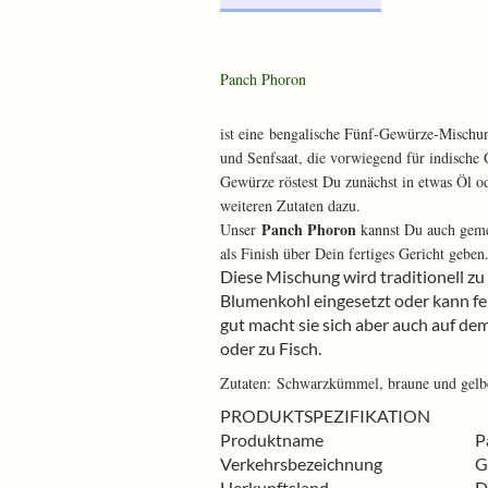
Panch Phoron
ist eine bengalische Fünf-Gewürze-Misch
und Senfsaat, die vorwiegend für indische
Gewürze röstest Du zunächst in etwas Öl o
weiteren Zutaten dazu.
Panch Phoron
Unser
kannst Du auch geme
als Finish über Dein fertiges Gericht geben
Diese Mischung wird traditionell z
Blumenkohl eingesetzt oder kann f
gut macht sie sich aber auch auf de
oder zu Fisch.
Zutaten: Schwarzkümmel, braune und gelb
PRODUKTSPEZIFIKATION
Produktname
P
Verkehrsbezeichnung
G
Herkunftsland
D