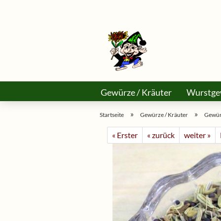
Gewürze / Kräuter
Wurstge
Käse Selber Machen
Asiama
»
»
Startseite
Gewürze / Kräuter
Gewür
« Erster
« zurück
weiter »