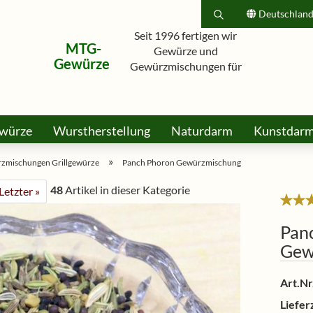
Deutschlan
Seit 1996 fertigen wir
MTG-
Suche...
Lieferland
Gewürze und
Gewürze
Gewürzmischungen für
Hobbyköche, Grillfreunde und
E-Mail
Profis.
würze
Wurstherstellung
Naturdarm
Passwort
Kunstdar
rkt
Honig Bonbons & Lollis
Dies & Das
Gutsche
»
zmischungen Grillgewürze
Panch Phoron Gewürzmischung
48
Artikel in dieser Kategorie
Letzter »
Konto erstellen
Pan
Passwort vergessen?
Gew
Art.Nr.
Lieferz