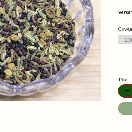
Versa
Gewür
100
Tüte:
Tüte