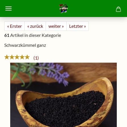
« Erster
« zurück
weiter »
Letzter »
61
Artikel in dieser Kategorie
Schwarzkümmel ganz
1