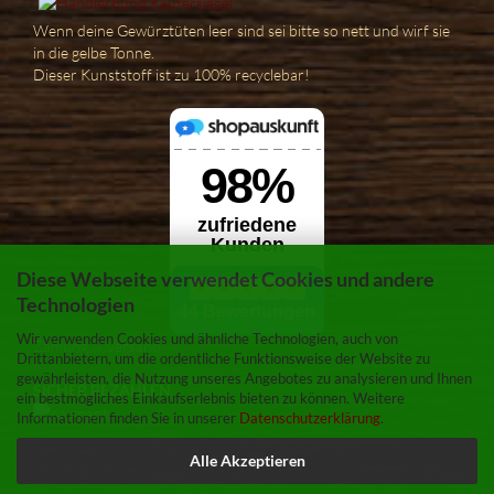
Wenn deine Gewürztüten leer sind sei bitte so nett und wirf sie
in die gelbe Tonne.
Dieser Kunststoff ist zu 100% recyclebar!
Diese Webseite verwendet Cookies und andere
Technologien
Wir verwenden Cookies und ähnliche Technologien, auch von
Zahlung & Versand
Drittanbietern, um die ordentliche Funktionsweise der Website zu
gewährleisten, die Nutzung unseres Angebotes zu analysieren und Ihnen
SICHER BEZAHLEN
ein bestmögliches Einkaufserlebnis bieten zu können. Weitere
Informationen finden Sie in unserer
Datenschutzerklärung
.
Alle Akzeptieren