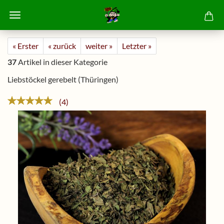
« Erster
« zurück
weiter »
Letzter »
37
Artikel in dieser Kategorie
Liebstöckel gerebelt (Thüringen)
4