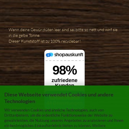
Wenn deine Gewürztüten leer sind sei bitte so nett und wirf sie
in die gelbe Tonne.
Dieser Kunststoff ist zu 100% recyclebar!
Diese Webseite verwendet Cookies und andere
Technologien
Wir verwenden Cookies und ähnliche Technologien, auch von
Zahlung & Versand
Drittanbietern, um die ordentliche Funktionsweise der Website zu
gewährleisten, die Nutzung unseres Angebotes zu analysieren und Ihnen
SICHER BEZAHLEN
ein bestmögliches Einkaufserlebnis bieten zu können. Weitere