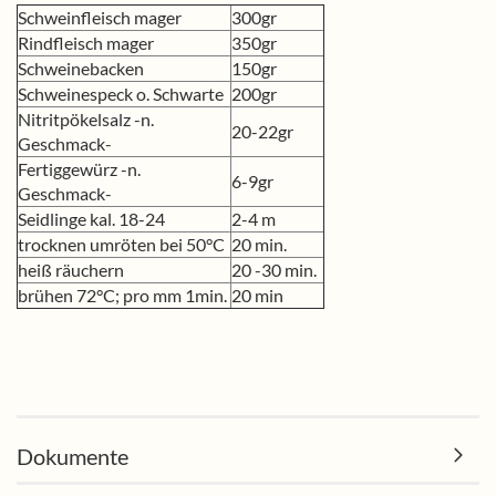
Schweinfleisch mager
300gr
Rindfleisch mager
350gr
Schweinebacken
150gr
Schweinespeck o. Schwarte
200gr
Nitritpökelsalz -n.
20-22gr
Geschmack-
Fertiggewürz -n.
6-9gr
Geschmack-
Seidlinge kal. 18-24
2-4 m
trocknen umröten bei 50°C
20 min.
heiß räuchern
20 -30 min.
brühen 72°C; pro mm 1min.
20 min
Dokumente