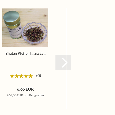
Bhutan Pfeffer | ganz 25g
Kampot Pfeffer Fer
0
6,65 EUR
11,75 E
266,00 EUR pro Kilogramm
235,00 EUR pro K