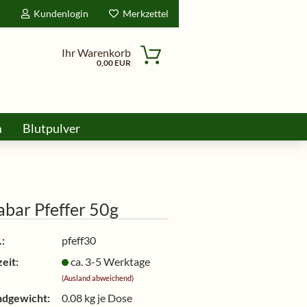
d
Kundenlogin
Merkzettel
Ihr Warenkorb
0,00 EUR
m
Blutpulver
ine
bar Pfeffer 50g
:
pfeff30
eit:
ca. 3-5 Werktage
(Ausland abweichend)
ndgewicht:
0.08
kg je Dose