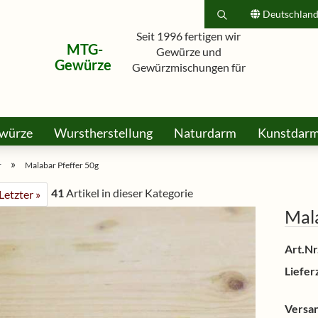
Deutschlan
Seit 1996 fertigen wir
MTG-
Suche...
Lieferland
Gewürze und
Gewürze
Gewürzmischungen für
Hobbyköche, Grillfreunde und
E-Mail
Profis.
würze
Wurstherstellung
Naturdarm
Passwort
Kunstdar
rkt
Honig Bonbons & Lollis
Dies & Das
Gutsche
»
r
Malabar Pfeffer 50g
41
Artikel in dieser Kategorie
Letzter »
Mala
Konto erstellen
Passwort vergessen?
Art.Nr.
Lieferz
Versa