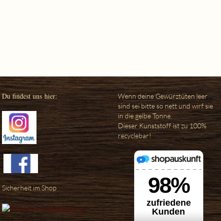
Du findest uns hier:
Wenn deine Gewürztüten leer
sind sei bitte so nett und wirf sie
in die gelbe Tonne.
Dieser Kunststoff ist zu 100%
recyclebar!
Sicherheit im Shop