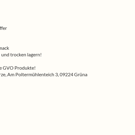
ffer
mack
 und trocken lagern!
ne GVO Produkte!
e, Am Poltermühlenteich 3, 09224 Grüna