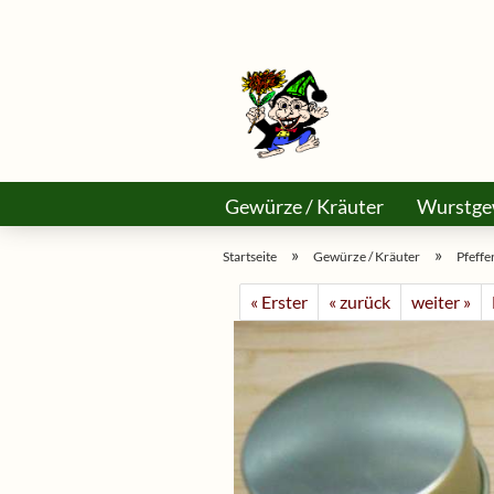
Gewürze / Kräuter
Wurstge
Käse Selber Machen
Asiama
»
»
Startseite
Gewürze / Kräuter
Pfeffe
« Erster
« zurück
weiter »