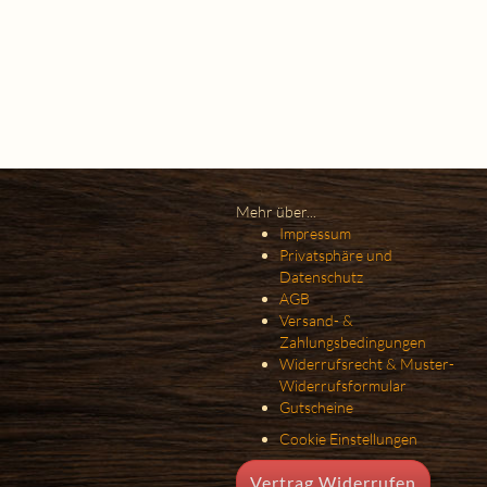
Mehr über...
Impressum
Privatsphäre und
Datenschutz
AGB
Versand- &
Zahlungsbedingungen
Widerrufsrecht & Muster-
Widerrufsformular
Gutscheine
Cookie Einstellungen
Vertrag Widerrufen