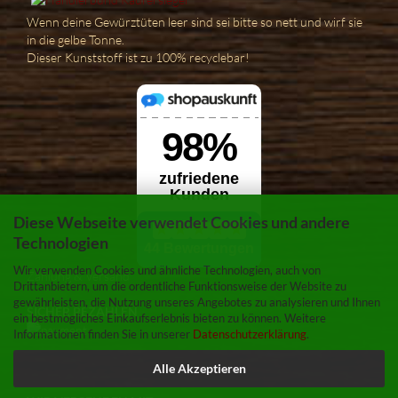
Wenn deine Gewürztüten leer sind sei bitte so nett und wirf sie
in die gelbe Tonne.
Dieser Kunststoff ist zu 100% recyclebar!
Diese Webseite verwendet Cookies und andere
Technologien
Wir verwenden Cookies und ähnliche Technologien, auch von
Zahlung & Versand
Drittanbietern, um die ordentliche Funktionsweise der Website zu
gewährleisten, die Nutzung unseres Angebotes zu analysieren und Ihnen
SICHER BEZAHLEN
ein bestmögliches Einkaufserlebnis bieten zu können. Weitere
Informationen finden Sie in unserer
Datenschutzerklärung
.
Alle Akzeptieren