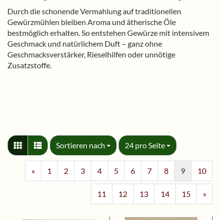
Durch die schonende Vermahlung auf traditionellen
Gewürzmühlen bleiben Aroma und ätherische Öle
bestmöglich erhalten. So entstehen Gewürze mit intensivem
Geschmack und natürlichem Duft – ganz ohne
Geschmacksverstärker, Rieselhilfen oder unnötige
Zusatzstoffe.
Sortieren nach
pro Seite
Sortieren nach
24 pro Seite
«
1
2
3
4
5
6
7
8
9
10
11
12
13
14
15
»