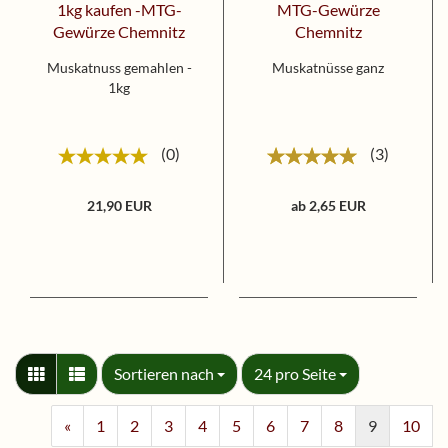
Muskatnuss gemahlen -
Muskatnüsse ganz
1kg
0
3
21,90 EUR
ab 2,65 EUR
Sortieren nach
pro Seite
Sortieren nach
24 pro Seite
«
1
2
3
4
5
6
7
8
9
10