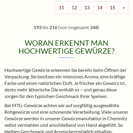
11
12
13
14
15
»
193
bis
216
(von insgesamt
348
)
WORAN ERKENNT MAN
HOCHWERTIGE GEWÜRZE?
Hochwertige Gewürze erkennen Sie bereits beim Öffnen der
Verpackung. Sie besitzen ein intensives Aroma, eine kräftige
Farbe und einen natürlichen Duft. Je frischer ein Gewürz ist,
desto mehr ätherische Öle enthält es – und genau diese
sorgen für den typischen Geschmack Ihrer Speisen.
Bei MTG-Gewürze achten wir auf sorgfältig ausgewählte
Rohgewürze und eine schonende Verarbeitung. Viele unserer
Gewürze werden in unserer Gewürzmanufaktur in Chemnitz
selbst vermahlen und anschließend von Hand abgefüllt. So
bleiben Geschmack und Aroma bestmöglich erhalten.